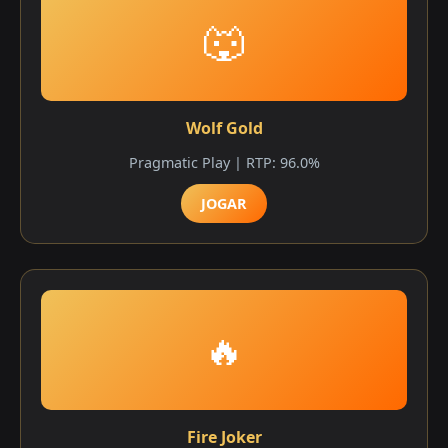
🐺
Wolf Gold
Pragmatic Play | RTP: 96.0%
JOGAR
🔥
Fire Joker