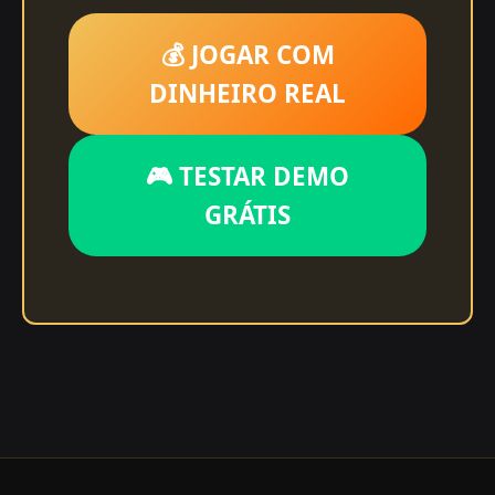
💰 JOGAR COM
DINHEIRO REAL
🎮 TESTAR DEMO
GRÁTIS