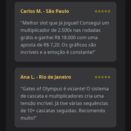
Carlos M. - São Paulo
⭐⭐⭐⭐⭐
"Melhor slot que já joguei! Consegui um
multiplicador de 2.500x nas rodadas
grátis e ganhei R$ 18.000 com uma
aposta de R$ 7,20. Os gráficos são
incríveis e a emoção é constante!"
Ana L. - Rio de Janeiro
⭐⭐⭐⭐⭐
"Gates of Olympus é viciante! O sistema
de cascata e multiplicadores cria uma
tensão incrível. Já tive várias sequências
de 10+ cascatas seguidas. Recomendo
muito!"