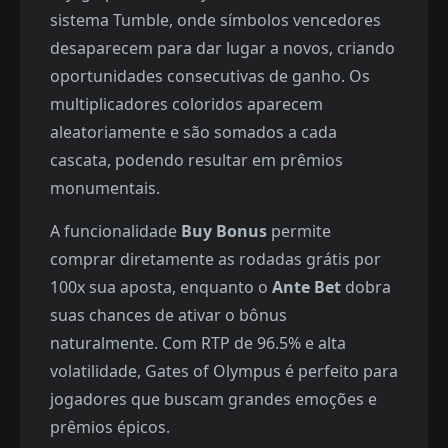
sistema Tumble, onde símbolos vencedores
desaparecem para dar lugar a novos, criando
oportunidades consecutivas de ganho. Os
multiplicadores coloridos aparecem
aleatoriamente e são somados a cada
cascata, podendo resultar em prêmios
monumentais.
A funcionalidade
Buy Bonus
permite
comprar diretamente as rodadas grátis por
100x sua aposta, enquanto o
Ante Bet
dobra
suas chances de ativar o bônus
naturalmente. Com RTP de 96.5% e alta
volatilidade, Gates of Olympus é perfeito para
jogadores que buscam grandes emoções e
prêmios épicos.