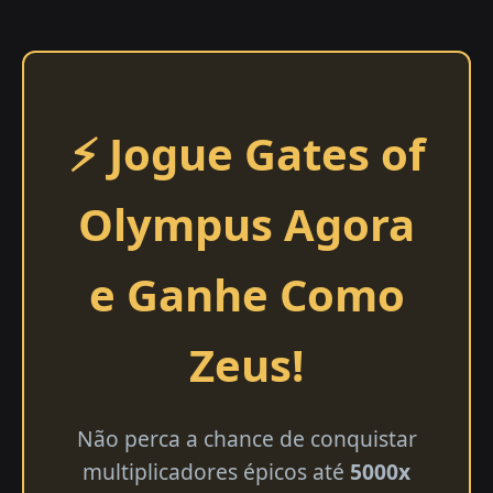
⚡ Jogue Gates of
Olympus Agora
e Ganhe Como
Zeus!
Não perca a chance de conquistar
multiplicadores épicos até
5000x