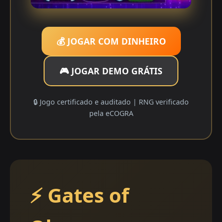
💰 JOGAR COM DINHEIRO
🎮 JOGAR DEMO GRÁTIS
🔒 Jogo certificado e auditado | RNG verificado
pela eCOGRA
⚡ Gates of