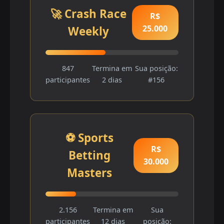
🚀 Crash Race
R$
25.000
Weekly
847
Termina em
Sua posição:
participantes
2 dias
#156
⚽ Sports
R$
Betting
30.000
Masters
2.156
Termina em
Sua
participantes
12 dias
posição: