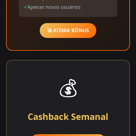
Apenas novos usuários
🚀 ATIVAR BÔNUS
💰
Cashback Semanal