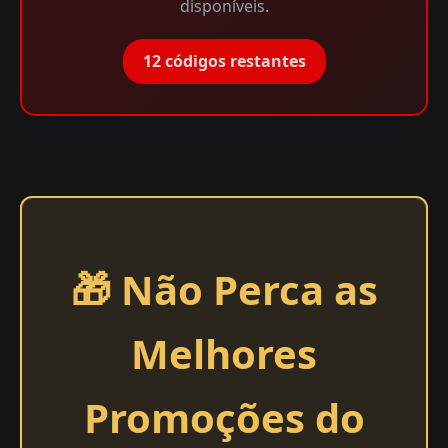
disponíveis.
12 códigos restantes
🎁 Não Perca as
Melhores
Promoções do