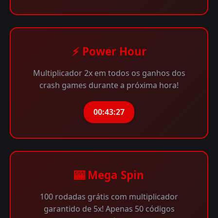
⚡ Power Hour
Multiplicador 2x em todos os ganhos dos
crash games durante a próxima hora!
00:43:27
🎰 Mega Spin
100 rodadas grátis com multiplicador
garantido de 5x! Apenas 50 códigos