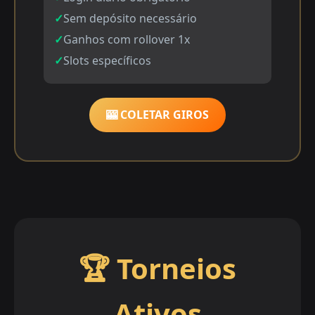
Sem depósito necessário
Ganhos com rollover 1x
Slots específicos
🎰 COLETAR GIROS
🏆 Torneios
Ativos