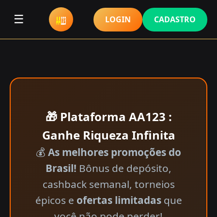
☰
LOGIN
CADASTRO
🎁 Plataforma AA123 :
Ganhe Riqueza Infinita
💰
As melhores promoções do
Brasil!
Bônus de depósito,
cashback semanal, torneios
épicos e
ofertas limitadas
que
você não pode perder!