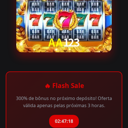
🔥 Flash Sale
300% de bônus no próximo depósito! Oferta
válida apenas pelas próximas 3 horas.
02:47:18