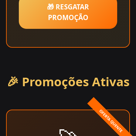
🎁 RESGATAR
PROMOÇÃO
🎉 Promoções Ativas