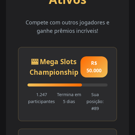
Compete com outros jogadores e
ganhe prêmios incríveis!
🎰 Mega Slots
R$
50.000
Championship
1.247
Termina em
Sua
participantes
5 dias
posição:
#89