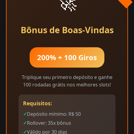
🚀
Bônus de Boas-Vindas
200% + 100 Giros
Triplique seu primeiro depósito e ganhe
100 rodadas grátis nos melhores slots!
Requisitos:
Depósito mínimo: R$ 50
Rollover: 35x bônus
Válido por 30 dias