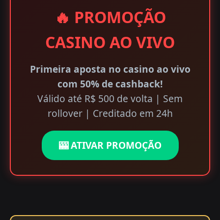
🔥 PROMOÇÃO
CASINO AO VIVO
Primeira aposta no casino ao vivo
com 50% de cashback!
Válido até R$ 500 de volta | Sem
rollover | Creditado em 24h
🎰 ATIVAR PROMOÇÃO