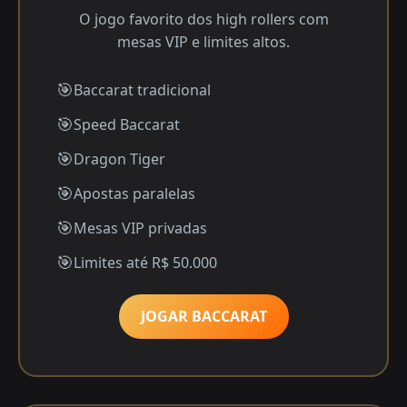
O jogo favorito dos high rollers com
mesas VIP e limites altos.
Baccarat tradicional
Speed Baccarat
Dragon Tiger
Apostas paralelas
Mesas VIP privadas
Limites até R$ 50.000
JOGAR BACCARAT