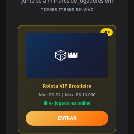
Junte-se a milhares de jogadores em
nossas mesas ao vivo
🎲👑
Roleta VIP Brasileira
Min: R$ 50 | Max: R$ 10.000
🟢 47 jogadores online
ENTRAR