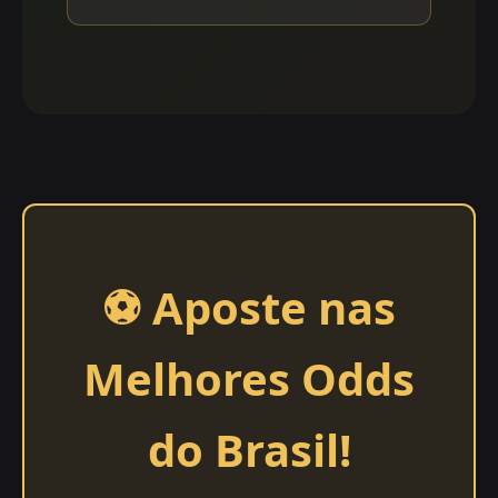
⚽ Aposte nas
Melhores Odds
do Brasil!