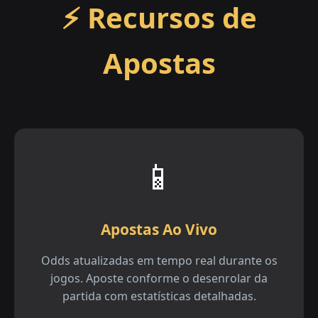
⚡ Recursos de
Apostas
📱
Apostas Ao Vivo
Odds atualizadas em tempo real durante os
jogos. Aposte conforme o desenrolar da
partida com estatísticas detalhadas.