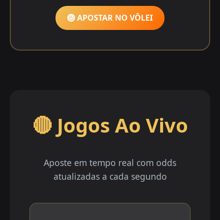
🏐 APOSTAR NO VÔLEI
🔴 Jogos Ao Vivo
Aposte em tempo real com odds
atualizadas a cada segundo