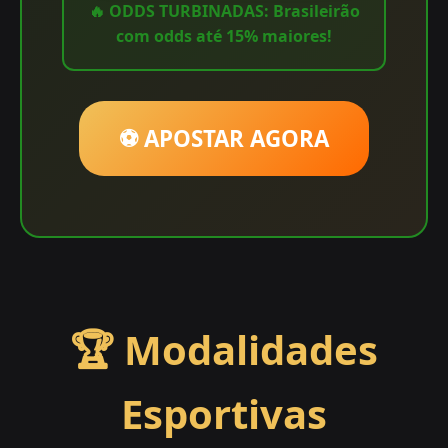
🔥
ODDS TURBINADAS:
Brasileirão
com odds até 15% maiores!
⚽ APOSTAR AGORA
🏆 Modalidades
Esportivas