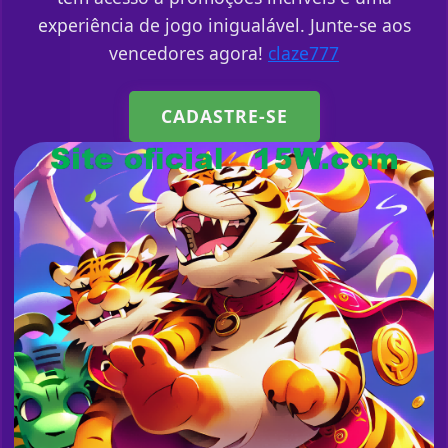
experiência de jogo inigualável. Junte-se aos
vencedores agora!
claze777
CADASTRE-SE