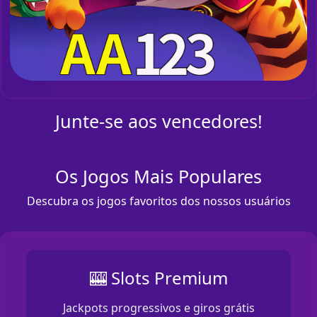
Junte-se aos vencedores!
Os Jogos Mais Populares
Descubra os jogos favoritos dos nossos usuários
🎰 Slots Premium
Jackpots progressivos e giros grátis