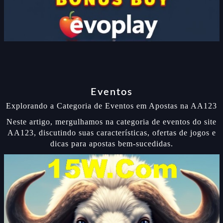
Eventos
Explorando a Categoria de Eventos em Apostas na AA123
Neste artigo, mergulhamos na categoria de eventos do site
AA123, discutindo suas características, ofertas de jogos e
dicas para apostas bem-sucedidas.