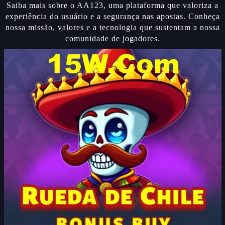
Saiba mais sobre o AA123, uma plataforma que valoriza a
experiência do usuário e a segurança nas apostas. Conheça
nossa missão, valores e a tecnologia que sustentam a nossa
comunidade de jogadores.