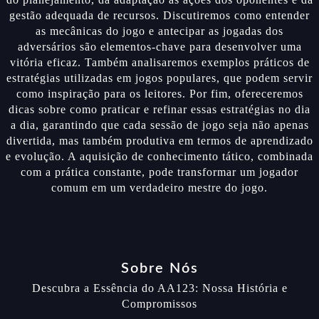
gestão adequada de recursos. Discutiremos como entender
as mecânicas do jogo e antecipar as jogadas dos
adversários são elementos-chave para desenvolver uma
vitória eficaz. Também analisaremos exemplos práticos de
estratégias utilizadas em jogos populares, que podem servir
como inspiração para os leitores. Por fim, ofereceremos
dicas sobre como praticar e refinar essas estratégias no dia
a dia, garantindo que cada sessão de jogo seja não apenas
divertida, mas também produtiva em termos de aprendizado
e evolução. A aquisição de conhecimento tático, combinada
com a prática constante, pode transformar um jogador
comum em um verdadeiro mestre do jogo.
Sobre Nós
Descubra a Essência do AA123: Nossa História e
Compromissos