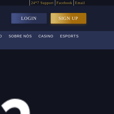
24*7 Support
Facebook
Email
LOGIN
SIGN UP
O
SOBRE NÓS
CASINO
ESPORTS