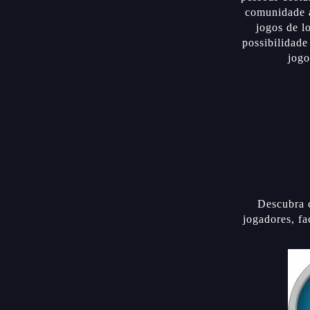
comunidade 
jogos de l
possibilidad
jogo
Descubra c
jogadores, f