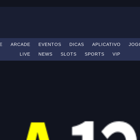
E
ARCADE
EVENTOS
DICAS
APLICATIVO
JOG
LIVE
NEWS
SLOTS
SPORTS
VIP