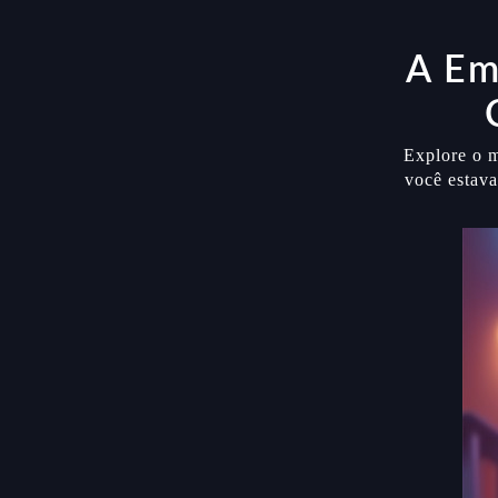
A Em
Explore o m
você estava