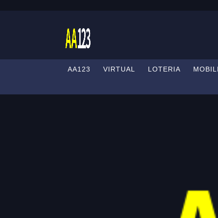
AA123
VIRTUAL
LOTERIA
MOBIL