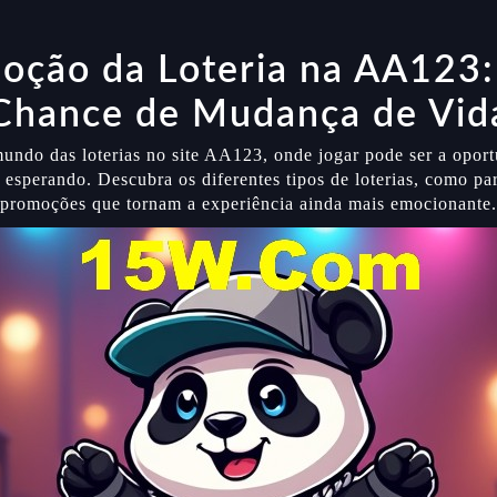
oção da Loteria na AA123
Chance de Mudança de Vid
undo das loterias no site AA123, onde jogar pode ser a opor
 esperando. Descubra os diferentes tipos de loterias, como part
promoções que tornam a experiência ainda mais emocionante.