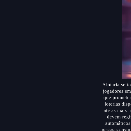
Alotaria se t
jogadores em
que prometem
loterias dis
até as mais 
devem regis
automáticos.
pessoas costu