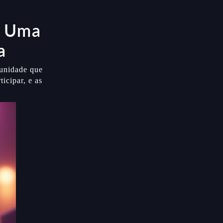
: Uma
a
tunidade que
icipar, e as