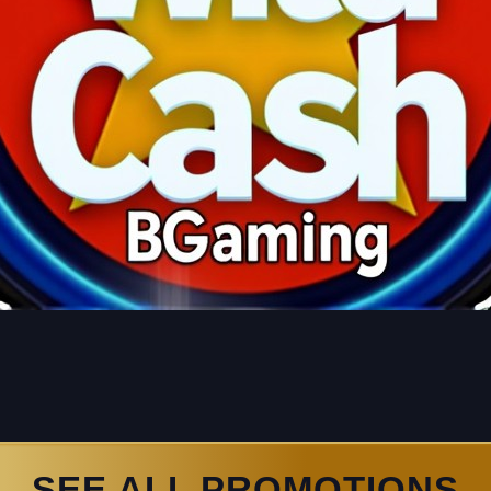
SEE ALL PROMOTIONS