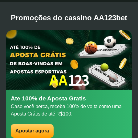
Promoções do cassino AA123bet
Ate 100% de Aposta Gratis
Caso você perca, receba 100% de volta como uma
Aposta Grátis de até R$100.
Apostar agora