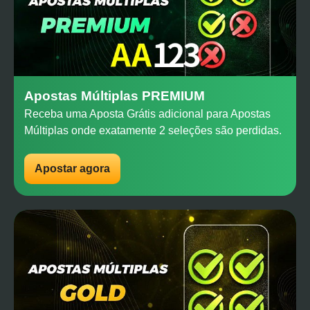
Apostas Múltiplas PREMIUM
Receba uma Aposta Grátis adicional para Apostas
Múltiplas onde exatamente 2 seleções são perdidas.
Apostar agora