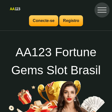
Conecte-se
Registro
AA123 Fortune
Gems Slot Brasil