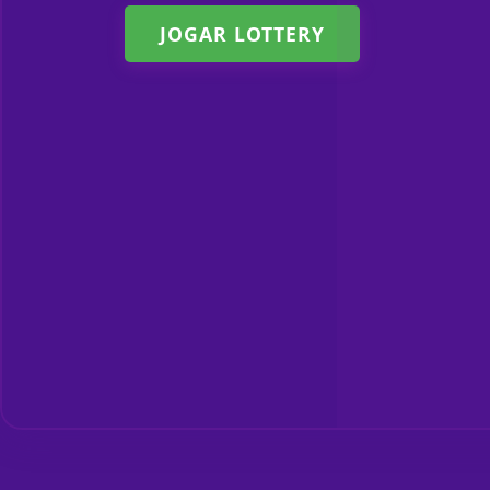
JOGAR LOTTERY