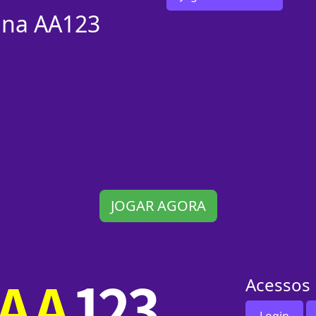
 na AA123
JOGAR AGORA
Acessos