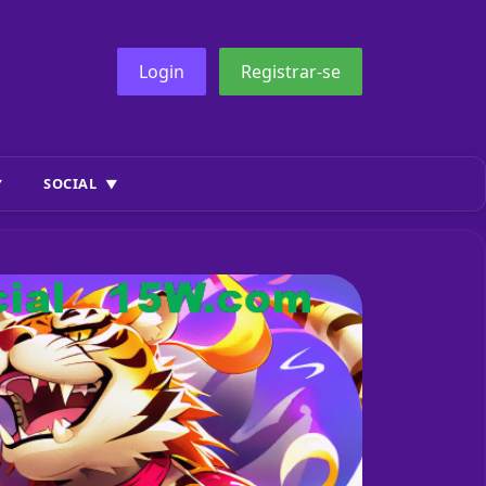
Login
Registrar-se
SOCIAL