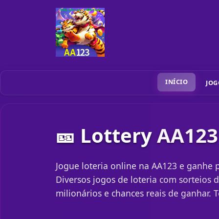
INÍCIO
JOG
🎫 Lottery AA123
Jogue loteria online na AA123 e ganhe p
Diversos jogos de loteria com sorteios d
milionários e chances reais de ganhar. T