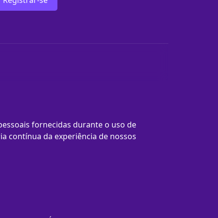
Registrar-se
pessoais fornecidas durante o uso de
ria contínua da experiência de nossos