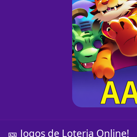
🎫 Jogos de Loteria Online!