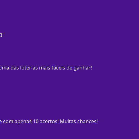
3
ma das loterias mais fáceis de ganhar!
 com apenas 10 acertos! Muitas chances!